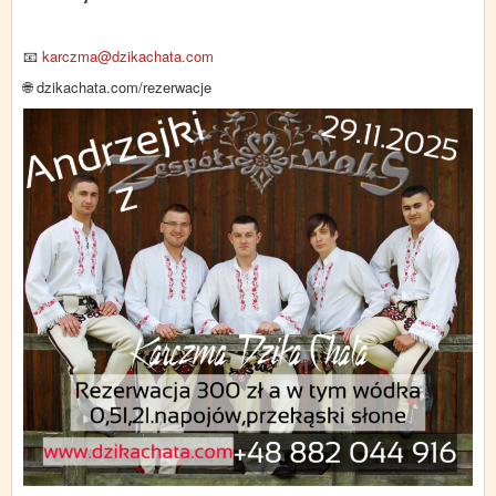
📧
karczma@dzikachata.com
🌐 dzikachata.com/rezerwacje