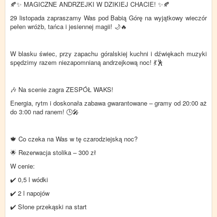
🍂✨ MAGICZNE ANDRZEJKI W DZIKIEJ CHACIE! ✨🍂
29 listopada zapraszamy Was pod Babią Górę na wyjątkowy wieczór
pełen wróżb, tańca i jesiennej magii! 🌙🔥
W blasku świec, przy zapachu góralskiej kuchni i dźwiękach muzyki
spędzimy razem niezapomnianą andrzejkową noc! 💃🕺
🎶 Na scenie zagra ZESPÓŁ WAKS!
Energia, rytm i doskonała zabawa gwarantowane – gramy od 20:00 aż
do 3:00 nad ranem! 🕒🎤
🍁 Co czeka na Was w tę czarodziejską noc?
🌟 Rezerwacja stolika – 300 zł
W cenie:
✔️ 0,5 l wódki
✔️ 2 l napojów
✔️ Słone przekąski na start