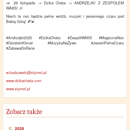
📣 29 listopada → Dzika Chata → ANDRZEJKI Z ZESPOŁEM
WAKS! 🎉
Niech ta noc będzie pełna wróżb, muzyki i jesiennego czaru pod
Babią Górą! 🍂💫
#Andrzejki2025 #DzikaChata #ZespółWAKS #MagicznaNoc
#GóralskiKlimat #MuzykaNaŻywo #JesieńPełnaCzaru
#ZabawaDoRana
w.budzowski@styrnol.pl
www.dzikachata.com
www.styrnol.pl
Zobacz także
2026