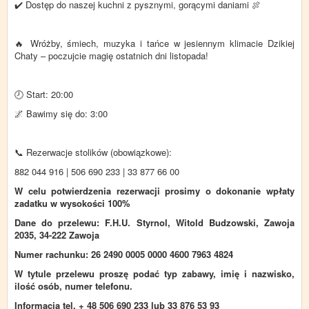
✔️ Dostęp do naszej kuchni z pysznymi, gorącymi daniami 🍖
🔥 Wróżby, śmiech, muzyka i tańce w jesiennym klimacie Dzikiej
Chaty – poczujcie magię ostatnich dni listopada!
🕗 Start: 20:00
🌌 Bawimy się do: 3:00
📞 Rezerwacje stolików (obowiązkowe):
882 044 916 | 506 690 233 | 33 877 66 00
W
celu potwierdzenia rezerwacji prosimy o dokonanie wpłaty
zadatku w wysokości 100%
Dane do przelewu: F.H.U. Styrnol, Witold Budzowski, Zawoja
2035, 34-222 Zawoja
Numer rachunku: 26 2490 0005 0000 4600 7963 4824
W tytule przelewu proszę podać typ zabawy, imię i nazwisko,
ilość osób, numer telefonu.
Informacja tel. + 48 506 690 233 lub 33 876 53 93