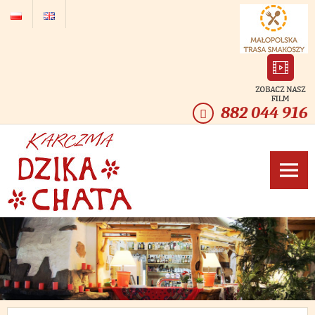
Przeskocz
do
treści
882 044 916